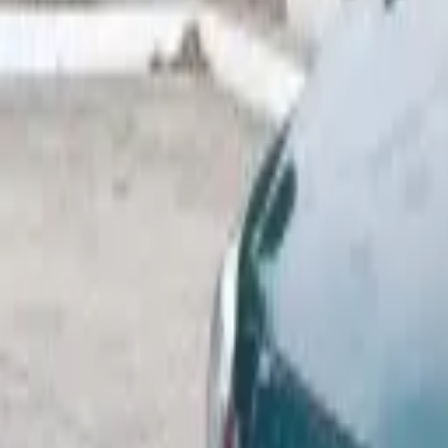
Rubros
Carros
Motos
Inmuebles
Empleos
Lanchas
Artículos