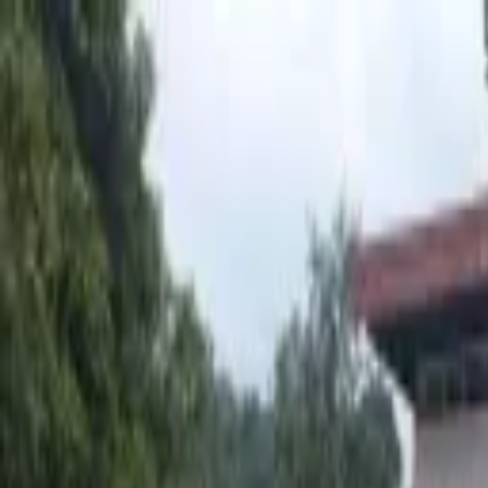
G
TuGanga
Publicar gratis
USD
Bs
Entrar